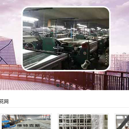
1
2
3
4
花网