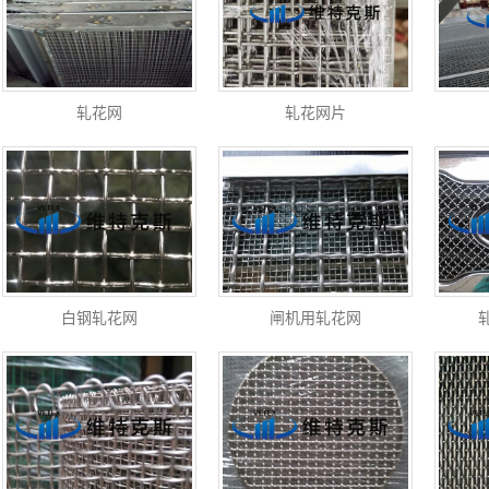
轧花网
轧花网片
白钢轧花网
闸机用轧花网