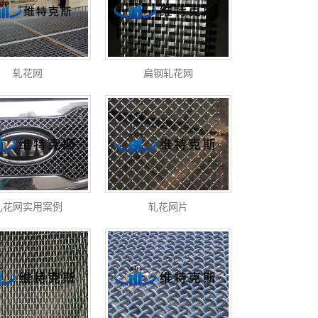
轧花网
扁钢轧花网
轧花网实用案例
轧花网片