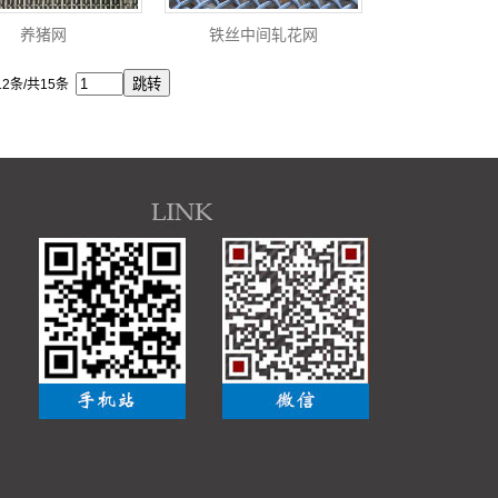
养猪网
铁丝中间轧花网
2条/共15条