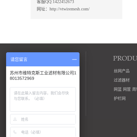
客服QQ:1422452673
网址：http://vtwiremesh.com/
请您留言
公司简介
丝网产品
苏州市维特克斯工业滤材有限公司1
8013572969
企业文化
过滤器材
荣誉资质
网篮 网筐 
工厂实景
护栏网
关于包装